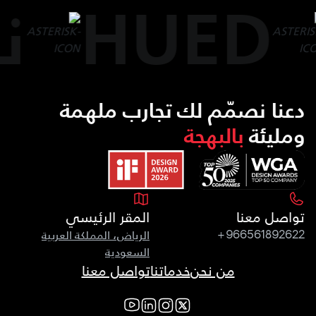
HUED
ن
دعنا نصمّم لك تجارب ملهمة
ومليئة
بالبهجة
تواصل معنا
المقر الرئيسي
الرياض، المملكة العربية
+966561892622
السعودية
من نحن
خدماتنا
تواصل معنا