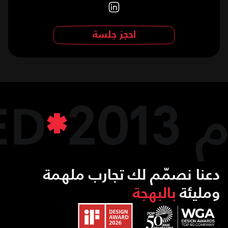
احجز جلسة
2013
ام
ED
دعنا نصمّم لك تجارب ملهمة
ومليئة
بالبهجة